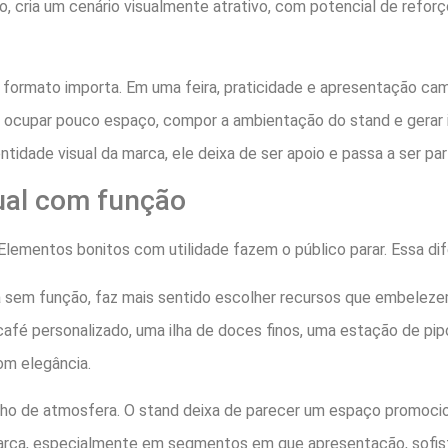
ro, cria um cenário visualmente atrativo, com potencial de refo
 O formato importa. Em uma feira, praticidade e apresentação c
 ocupar pouco espaço, compor a ambientação do stand e gerar 
tidade visual da marca, ele deixa de ser apoio e passa a ser par
ual com função
ementos bonitos com utilidade fazem o público parar. Essa dife
ia sem função, faz mais sentido escolher recursos que embel
café personalizado, uma ilha de doces finos, uma estação de p
m elegância.
nho de atmosfera. O stand deixa de parecer um espaço promocion
marca, especialmente em segmentos em que apresentação, sofis