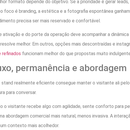
or formato depende do objetivo. Se a prioridade é gerar leads, a
e o foco é branding, a estética e a fotografia espontânea ganha
dimento precisa ser mais reservado e confortável.
de ativação e do porte da operação deve acompanhar a dinâmica 
resolve melhor. Em outros, opções mais descontraídas e instag
e refinados
funcionam melhor do que propostas muito indulgente
uxo, permanência e abordagem
 O stand realmente eficiente consegue manter o visitante ali pe
ra para conversar.
do o visitante recebe algo com agilidade, sente conforto para 
ma abordagem comercial mais natural, menos invasiva. A inter
 um contexto mais acolhedor.