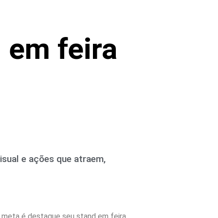
 em feira
isual e ações que atraem,
a meta é destaque seu stand em feira