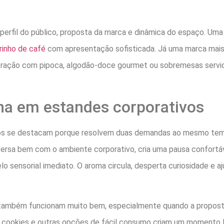
: perfil do público, proposta da marca e dinâmica do espaço. 
rinho de café
com apresentação sofisticada. Já uma marca mais
tração com pipoca, algodão-doce gourmet ou sobremesas servid
na em estandes corporativos
os se destacam porque resolvem duas demandas ao mesmo tempo:
ersa bem com o ambiente corporativo, cria uma pausa confortá
elo sensorial imediato. O aroma circula, desperta curiosidade e 
também funcionam muito bem, especialmente quando a proposta
es, cookies e outras opções de fácil consumo criam um momento 