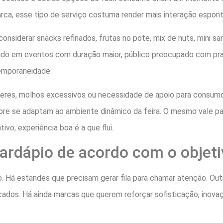
arca, esse tipo de serviço costuma render mais interação espon
onsiderar snacks refinados, frutas no pote, mix de nuts, mini san
ido em eventos com duração maior, público preocupado com pr
emporaneidade.
heres, molhos excessivos ou necessidade de apoio para consum
re se adaptam ao ambiente dinâmico da feira. O mesmo vale pa
vo, experiência boa é a que flui.
ardápio de acordo com o objet
 Há estandes que precisam gerar fila para chamar atenção. Out
icados. Há ainda marcas que querem reforçar sofisticação, inovaç