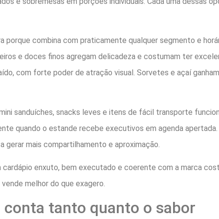
onados e sobremesas em porções individuais. Cada uma dessas op
a porque combina com praticamente qualquer segmento e horário
adeiros e doces finos agregam delicadeza e costumam ter excel
ído, com forte poder de atração visual. Sorvetes e açaí ganham
mini sanduíches, snacks leves e itens de fácil transporte func
mente quando o estande recebe executivos em agenda apertada.
a gerar mais compartilhamento e aproximação.
m cardápio enxuto, bem executado e coerente com a marca cost
a vende melhor do que exagero.
o conta tanto quanto o sabor