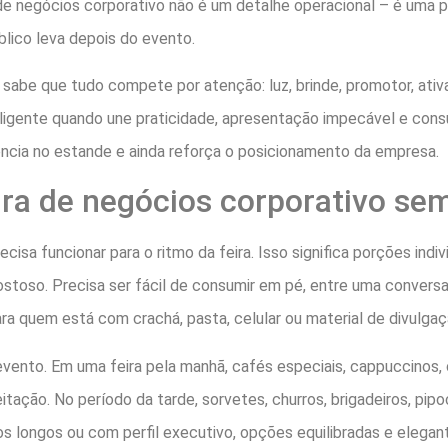
a de negócios corporativo não é um detalhe operacional – é uma p
blico leva depois do evento.
abe que tudo compete por atenção: luz, brinde, promotor, ativaç
ligente quando une praticidade, apresentação impecável e cons
ência no estande e ainda reforça o posicionamento da empresa.
ira de negócios corporativo sem
cisa funcionar para o ritmo da feira. Isso significa porções individ
 gostoso. Precisa ser fácil de consumir em pé, entre uma conver
a quem está com crachá, pasta, celular ou material de divulga
vento. Em uma feira pela manhã, cafés especiais, cappuccinos, 
tação. No período da tarde, sorvetes, churros, brigadeiros, pip
s longos ou com perfil executivo, opções equilibradas e elega